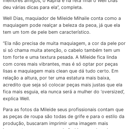
melhores amigos, o Rapha e na reta final o Well Dias
deu várias dicas para ela”, completa.
Well Dias, maquiador de Mileide Mihaile conta como a
maquiagem pode realçar a beleza da peoa, já que ela
tem um tom de pele bem característico.
“Ela não precisa de muita maquiagem, a cor da pele por
si só chama muita atenção, o cabelo também tem um
tom forte e uma textura pesada. A Mileide fica linda
com cores mais vibrantes, mas é só optar por peças
lisas e maquiagem mais clean que dá tudo certo. Em
relação a altura, por ter uma estatura mais baixa,
acredito que seja só colocar peças mais justas que ela
fica mais esguia, ela nunca será a mulher do ‘oversized’,
explica Well.
Para as fotos da Mileide seus profissionais contam que
as peças de roupa são todas de grife e para o estilo da
produção, buscaram imprimir uma imagem mais