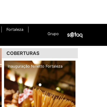
Fortaleza
Grupo
COBERTURAS
Inauguração Illa Café
Inauguração N