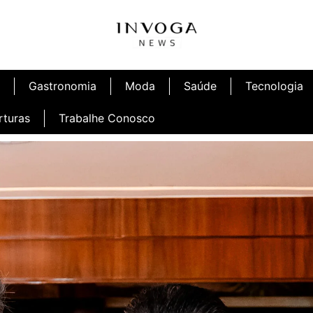
Gastronomia
Moda
Saúde
Tecnologia
rturas
Trabalhe Conosco
afé
Inauguração Ninetto Fortaleza