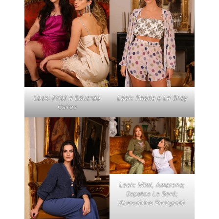
Look: Frioli e Eduardo
Look: Peone e Le Shay
Caires
Look: Mimi, Amarena;
Sapatos Le Boró;
Acessórios Borogodó