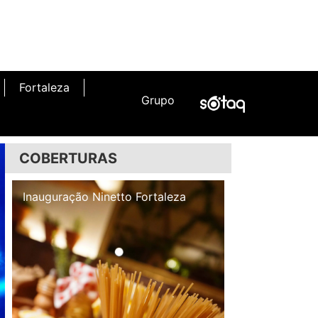
Fortaleza
Grupo
COBERTURAS
Inauguração Illa Café
Inauguração N