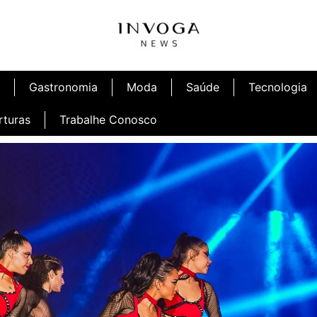
Gastronomia
Moda
Saúde
Tecnologia
rturas
Trabalhe Conosco
afé
Inauguração Ninetto Fortaleza