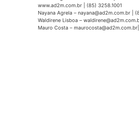
www.ad2m.com.br | (85) 3258.1001
Nayana Agrela – nayana@ad2m.com.br | (8
Waldirene Lisboa – waldirene@ad2m.com.b
Mauro Costa – maurocosta@ad2m.com.br| 