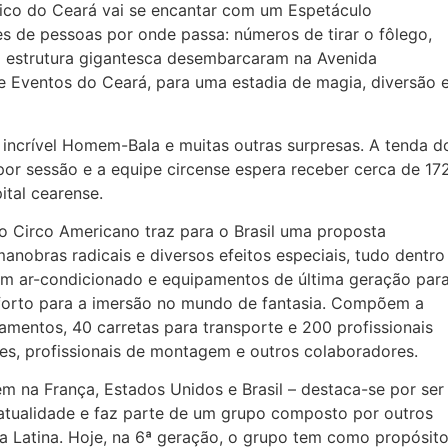
blico do Ceará vai se encantar com um Espetáculo
es de pessoas por onde passa: números de tirar o fôlego,
a estrutura gigantesca desembarcaram na Avenida
e Eventos do Ceará, para uma estadia de magia, diversão 
 incrível Homem-Bala e muitas outras surpresas. A tenda d
or sessão e a equipe circense espera receber cerca de 17
tal cearense.
o Circo Americano traz para o Brasil uma proposta
anobras radicais e diversos efeitos especiais, tudo dentro
om ar-condicionado e equipamentos de última geração par
forto para a imersão no mundo de fantasia. Compõem a
amentos, 40 carretas para transporte e 200 profissionais
tores, profissionais de montagem e outros colaboradores.
m na França, Estados Unidos e Brasil – destaca-se por ser
atualidade e faz parte de um grupo composto por outros
a Latina. Hoje, na 6ª geração, o grupo tem como propósit