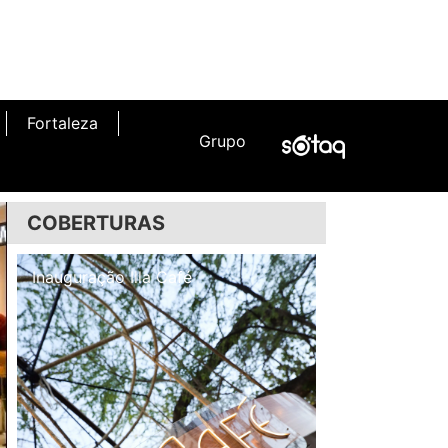
Fortaleza
Grupo
COBERTURAS
Inauguração Illa Café
Inauguração N