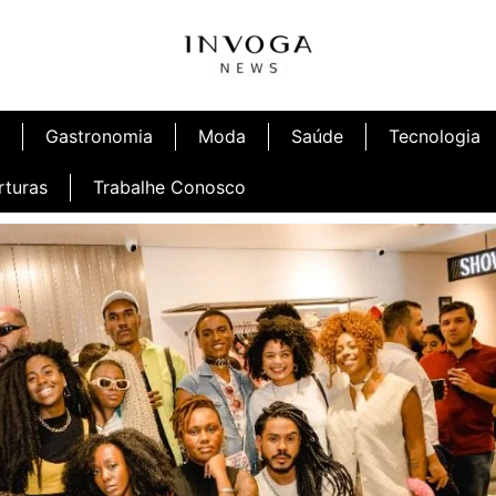
Gastronomia
Moda
Saúde
Tecnologia
rturas
Trabalhe Conosco
afé
Inauguração Ninetto Fortaleza