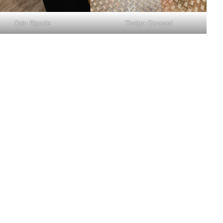
Caio Bigode
Thaigo Consani