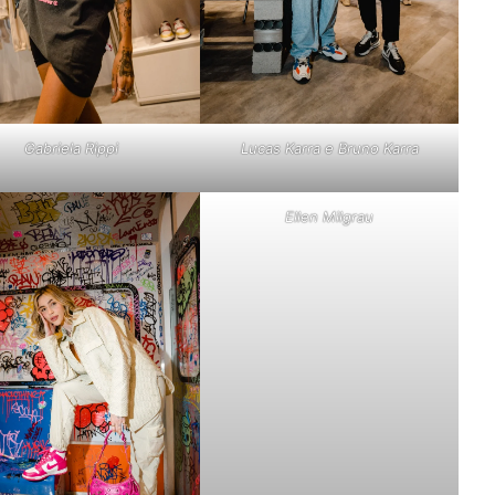
Gabriela Rippi
Lucas Karra e Bruno Karra
Ellen Milgrau