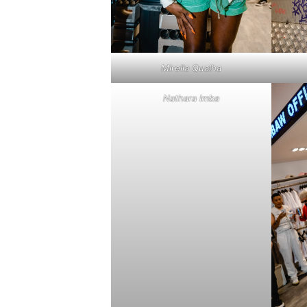
Mirella Qualha
Nathara Imba