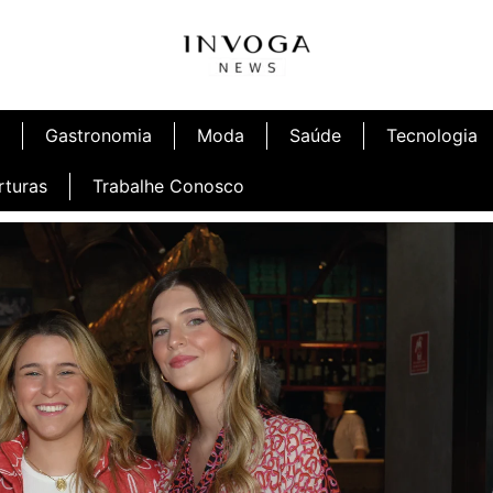
Gastronomia
Moda
Saúde
Tecnologia
rturas
Trabalhe Conosco
afé
Inauguração Ninetto Fortaleza