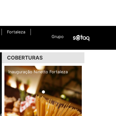
Fortaleza
Grupo
COBERTURAS
Inauguração Illa Café
Inauguração N