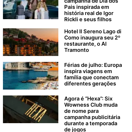
campanha de Dia dos
Pais inspirada em
história real de Igor
Rickli e seus filhos
Hotel Il Sereno Lago di
Como inaugura seu 2º
restaurante, o Al
Tramonto
Férias de julho: Europa
inspira viagens em
família que conectam
diferentes gerações
Agora é “Hexa”: Six
Wowness Club muda
de nome para
campanha publicitária
durante a temporada
de jogos