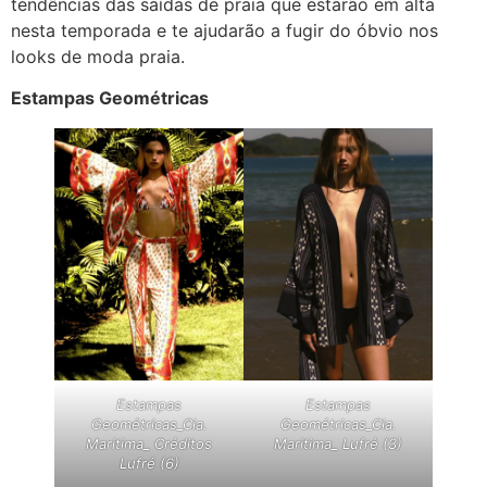
tendências das saídas de praia que estarão em alta
nesta temporada e te ajudarão a fugir do óbvio nos
looks de moda praia.
Estampas Geométricas
Estampas
Estampas
Geométricas_Cia.
Geométricas_Cia.
Maritima_ Créditos
Maritima_ Lufré (3)
Lufré (6)