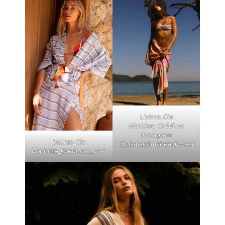
Listras_Cia
Marítima_Créditos
Instagram
Listras_Cia
@ciamaritimabeachwear
Marírima_Créditos Lufré