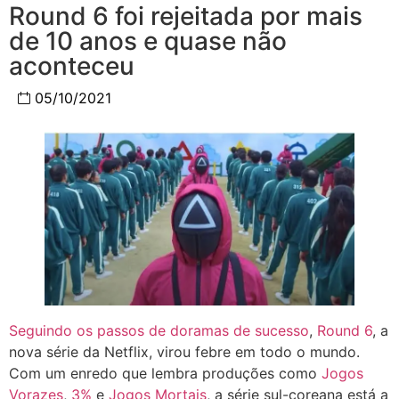
Round 6 foi rejeitada por mais
de 10 anos e quase não
aconteceu
05/10/2021
Seguindo os passos de doramas de sucesso
,
Round 6
, a
nova série da Netflix, virou febre em todo o mundo.
Com um enredo que lembra produções como
Jogos
Vorazes
,
3%
e
Jogos Mortais
, a série sul-coreana está a