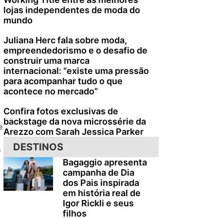
lojas independentes de moda do
mundo
Juliana Herc fala sobre moda,
empreendedorismo e o desafio de
construir uma marca
internacional: “existe uma pressão
para acompanhar tudo o que
acontece no mercado”
Confira fotos exclusivas de
backstage da nova microssérie da
e
Arezzo com Sarah Jessica Parker
DESTINOS
o
Bagaggio apresenta
campanha de Dia
dos Pais inspirada
em história real de
Igor Rickli e seus
filhos