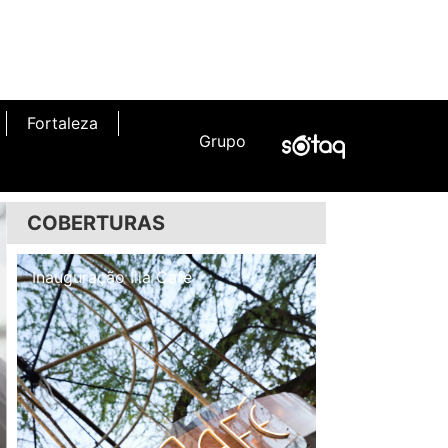
Fortaleza
Grupo
COBERTURAS
Inauguração Illa Café
Inauguração N