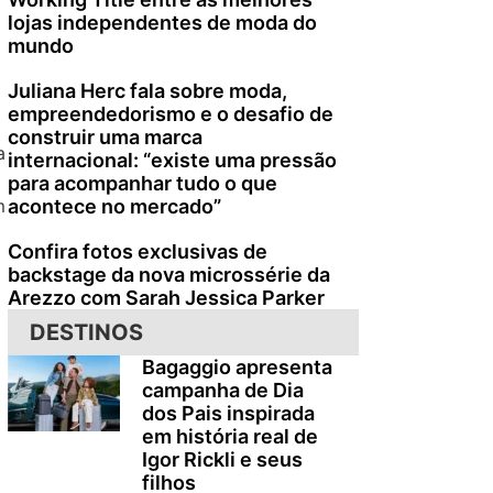
lojas independentes de moda do
mundo
Juliana Herc fala sobre moda,
empreendedorismo e o desafio de
construir uma marca
a
internacional: “existe uma pressão
para acompanhar tudo o que
m
acontece no mercado”
Confira fotos exclusivas de
backstage da nova microssérie da
Arezzo com Sarah Jessica Parker
DESTINOS
Bagaggio apresenta
campanha de Dia
dos Pais inspirada
em história real de
Igor Rickli e seus
filhos