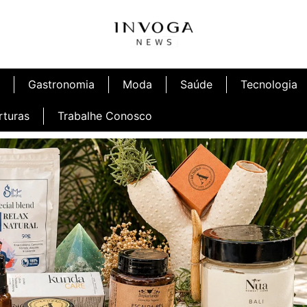
Gastronomia
Moda
Saúde
Tecnologia
rturas
Trabalhe Conosco
afé
Inauguração Ninetto Fortaleza