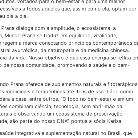
odutos, voltados para o bem-estar e para uma melhor
acessíveis a todos aqueles que, assim como ela, optam por
u dia a dia.
a, Prana dialoga com a amplitude, o ecossistema, a
Mundo Prana se traduz em equilíbrio, vitalidade,
que regem a marca conectando princípios contemporâneos d
tral ayurvédica, da naturopatia e da medicina chinesa.
cia da vida. Nosso objetivo é que essa energia se reflita e
tro de nossa comunidade, promovendo a saúde e o bem-
ndo Prana oferece de suplementos naturais e fitoterápicos
s medicinais e terapêuticas até itens de uso diário como
para a casa, entre outros. “O foco no bem-estar e em um
ões combinam ciência, tecnologia, sem abrir mão da
turais e observando um ecossistema de preservação
ade, são parte do nosso DNA”, pontua a sócia Karisa.
aúde integrativa e suplementação natural no Brasil, que