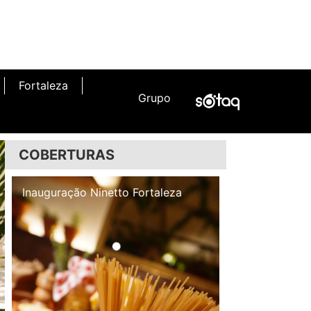
Fortaleza
Grupo
COBERTURAS
Inauguração Illa Café
Inauguração N