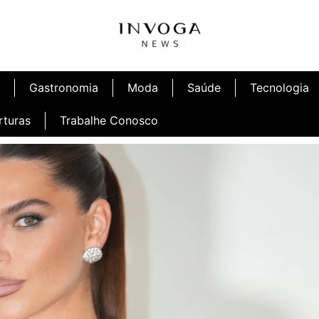
Gastronomia
Moda
Saúde
Tecnologia
rturas
Trabalhe Conosco
afé
Inauguração Ninetto Fortaleza