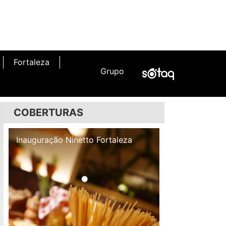
Fortaleza
Grupo
COBERTURAS
Inauguração Illa Café
Inauguração N