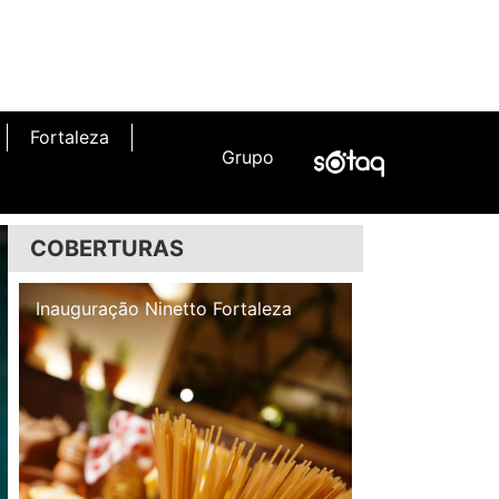
Fortaleza
Grupo
COBERTURAS
Inauguração Illa Café
Inauguração N