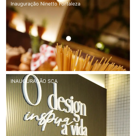
Inauguração Illa Café
INAUGURAÇÃO SCA