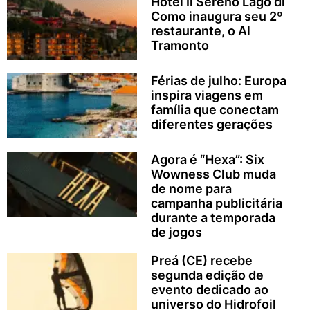
Hotel Il Sereno Lago di
Como inaugura seu 2º
restaurante, o Al
Tramonto
Férias de julho: Europa
inspira viagens em
família que conectam
diferentes gerações
Agora é “Hexa”: Six
Wowness Club muda
de nome para
campanha publicitária
durante a temporada
de jogos
Preá (CE) recebe
segunda edição de
evento dedicado ao
universo do Hidrofoil