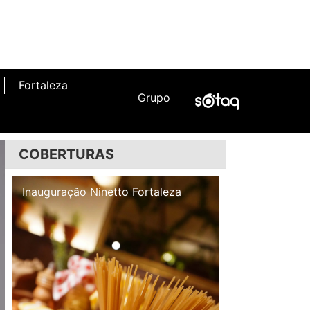
Fortaleza
Grupo
COBERTURAS
Inauguração Illa Café
Inauguração N