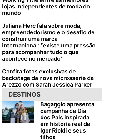
lojas independentes de moda do
mundo
Juliana Herc fala sobre moda,
empreendedorismo e o desafio de
construir uma marca
internacional: “existe uma pressão
para acompanhar tudo o que
acontece no mercado”
,
Confira fotos exclusivas de
backstage da nova microssérie da
Arezzo com Sarah Jessica Parker
e
DESTINOS
Bagaggio apresenta
campanha de Dia
dos Pais inspirada
em história real de
Igor Rickli e seus
filhos