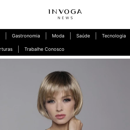
Gastronomia
Moda
Saúde
Tecnologia
rturas
Trabalhe Conosco
afé
Inauguração Ninetto Fortaleza