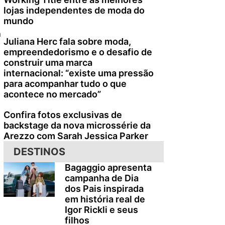
lojas independentes de moda do
mundo
a
Juliana Herc fala sobre moda,
empreendedorismo e o desafio de
construir uma marca
internacional: “existe uma pressão
para acompanhar tudo o que
acontece no mercado”
Confira fotos exclusivas de
backstage da nova microssérie da
Arezzo com Sarah Jessica Parker
DESTINOS
Bagaggio apresenta
campanha de Dia
dos Pais inspirada
em história real de
Igor Rickli e seus
filhos