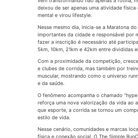
vem transformando não apenas a rotina, ma
deixou de ser apenas uma atividade física
mental e virou lifestyle.
Nesse mesmo dia, inicia-se a Maratona do
importantes da cidade e responsável por 
fazer a inscrição é necessário até partici
5km, 10km, 21km e 42km entre divididas e
Com a proximidade da competição, cresce 
e clubes de corrida, mas também por trein
muscular, mostrando como o universo runn
e da saúde.
O fenômeno acompanha o chamado “hype do
reforça uma nova valorização da vida ao ar
que esporte, a corrida se tornou um compo
estilo de vida.
Nesse cenário, comunidades e marcas loc
física e conexão social. O The Simple Ru