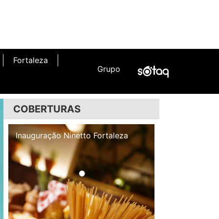
Fortaleza
Grupo
COBERTURAS
Inauguração Illa Café
Inauguração N