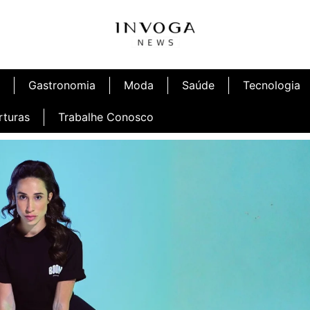
Gastronomia
Moda
Saúde
Tecnologia
rturas
Trabalhe Conosco
afé
Inauguração Ninetto Fortaleza