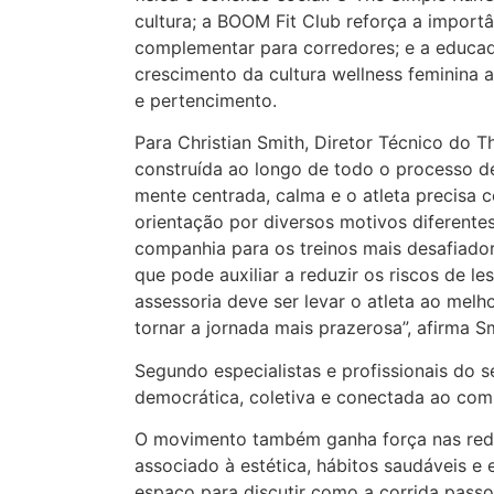
cultura; a BOOM Fit Club reforça a import
complementar para corredores; e a educado
crescimento da cultura wellness feminina a
e pertencimento.
Para Christian Smith, Diretor Técnico do 
construída ao longo de todo o processo d
mente centrada, calma e o atleta precisa 
orientação por diversos motivos diferente
companhia para os treinos mais desafiador
que pode auxiliar a reduzir os riscos de l
assessoria deve ser levar o atleta ao melh
tornar a jornada mais prazerosa”, afirma Sm
Segundo especialistas e profissionais do 
democrática, coletiva e conectada ao com
O movimento também ganha força nas rede
associado à estética, hábitos saudáveis e
espaço para discutir como a corrida passo