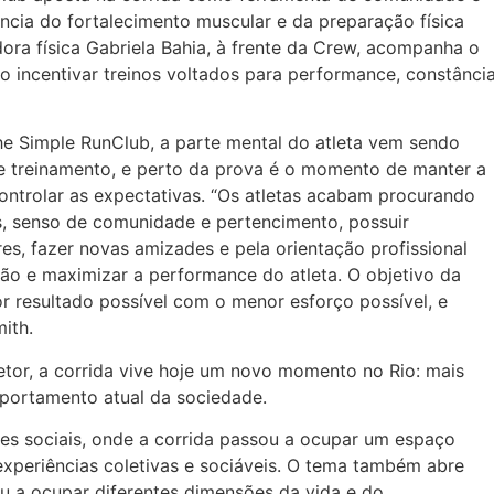
ância do fortalecimento muscular e da preparação física
ra física Gabriela Bahia, à frente da Crew, acompanha o
o incentivar treinos voltados para performance, constânci
The Simple RunClub, a parte mental do atleta vem sendo
e treinamento, e perto da prova é o momento de manter a
controlar as expectativas. “Os atletas acabam procurando
s, senso de comunidade e pertencimento, possuir
es, fazer novas amizades e pela orientação profissional
esão e maximizar a performance do atleta. O objetivo da
or resultado possível com o menor esforço possível, e
ith.
setor, a corrida vive hoje um novo momento no Rio: mais
portamento atual da sociedade.
s sociais, onde a corrida passou a ocupar um espaço
 experiências coletivas e sociáveis. O tema também abre
u a ocupar diferentes dimensões da vida e do