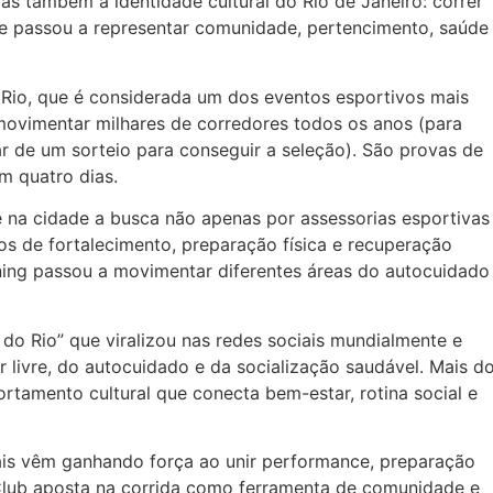
s também a identidade cultural do Rio de Janeiro: correr
 e passou a representar comunidade, pertencimento, saúde
 Rio, que é considerada um dos eventos esportivos mais
movimentar milhares de corredores todos os anos (para
par de um sorteio para conseguir a seleção). São provas de
m quatro dias.
na cidade a busca não apenas por assessorias esportivas
os de fortalecimento, preparação física e recuperação
ing passou a movimentar diferentes áreas do autocuidado
 Rio” que viralizou nas redes sociais mundialmente e
 livre, do autocuidado e da socialização saudável. Mais d
rtamento cultural que conecta bem-estar, rotina social e
ais vêm ganhando força ao unir performance, preparação
nClub aposta na corrida como ferramenta de comunidade e