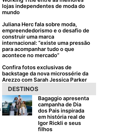
lojas independentes de moda do
mundo
Juliana Herc fala sobre moda,
empreendedorismo e o desafio de
construir uma marca
internacional: “existe uma pressão
para acompanhar tudo o que
acontece no mercado”
Confira fotos exclusivas de
backstage da nova microssérie da
Arezzo com Sarah Jessica Parker
DESTINOS
Bagaggio apresenta
campanha de Dia
s
dos Pais inspirada
em história real de
Igor Rickli e seus
filhos