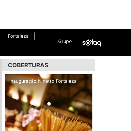
Fortaleza
Grupo
COBERTURAS
Inauguração Illa Café
Inauguração N