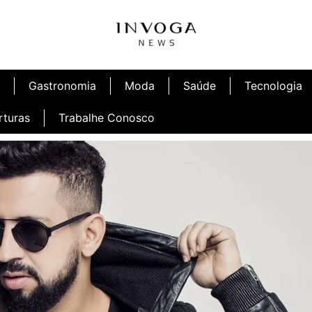
Gastronomia
Moda
Saúde
Tecnologia
rturas
Trabalhe Conosco
afé
Inauguração Ninetto Fortaleza