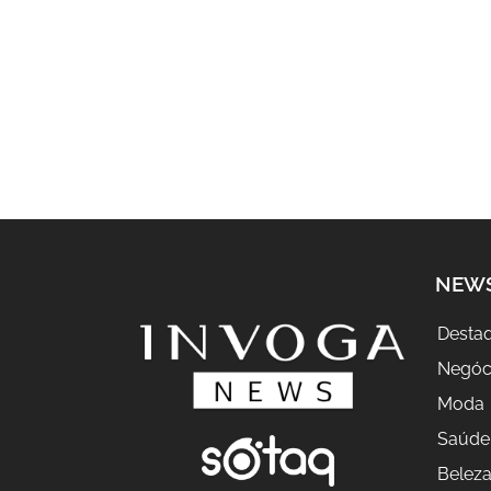
NEW
Desta
Negóc
Moda
Saúde
Belez