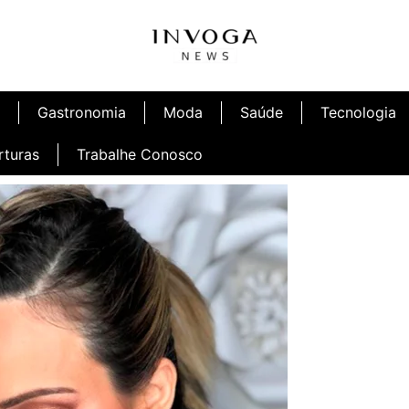
Gastronomia
Moda
Saúde
Tecnologia
rturas
Trabalhe Conosco
afé
Inauguração Ninetto Fortaleza