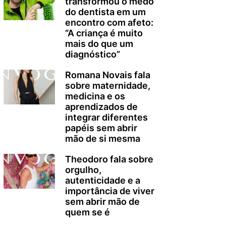
transformou o medo
do dentista em um
encontro com afeto:
“A criança é muito
mais do que um
diagnóstico”
Romana Novais fala
sobre maternidade,
medicina e os
aprendizados de
integrar diferentes
papéis sem abrir
mão de si mesma
Theodoro fala sobre
orgulho,
autenticidade e a
importância de viver
sem abrir mão de
quem se é