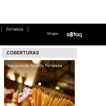
Fortaleza
Grupo
COBERTURAS
Inauguração Illa Café
Inauguração N