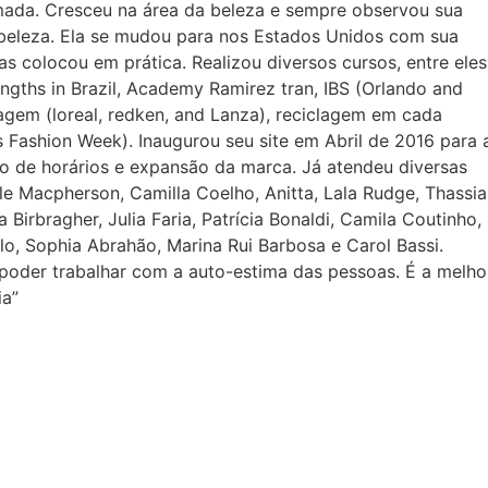
mada. Cresceu na área da beleza e sempre observou sua
beleza. Ela se mudou para nos Estados Unidos com sua
as colocou em prática. Realizou diversos cursos, entre eles
gths in Brazil, Academy Ramirez tran, IBS (Orlando and
lagem (loreal, redken, and Lanza), reciclagem em cada
Fashion Week). Inaugurou seu site em Abril de 2016 para 
 de horários e expansão da marca. Já atendeu diversas
e Macpherson, Camilla Coelho, Anitta, Lala Rudge, Thassia
 Birbragher, Julia Faria, Patrícia Bonaldi, Camila Coutinho,
llo, Sophia Abrahão, Marina Rui Barbosa e Carol Bassi.
oder trabalhar com a auto-estima das pessoas. É a melho
ia”