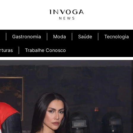
Gastronomia
Moda
Saúde
Tecnologia
rturas
Trabalhe Conosco
afé
Inauguração Ninetto Fortaleza