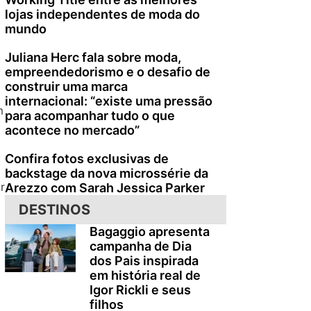
lojas independentes de moda do
mundo
Juliana Herc fala sobre moda,
empreendedorismo e o desafio de
construir uma marca
internacional: “existe uma pressão
m
para acompanhar tudo o que
acontece no mercado”
Confira fotos exclusivas de
backstage da nova microssérie da
r
Arezzo com Sarah Jessica Parker
DESTINOS
Bagaggio apresenta
campanha de Dia
dos Pais inspirada
em história real de
Igor Rickli e seus
filhos