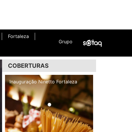
Fortaleza
Grupo
COBERTURAS
Inauguração Illa Café
Inauguração N