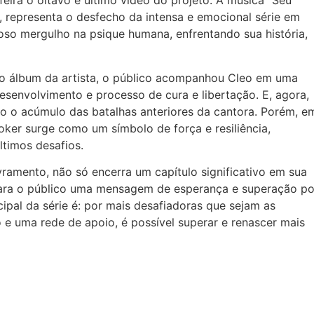
feira o oitavo e último vídeo do projeto. A música “Seu
 representa o desfecho da intensa e emocional série em
joso mergulho na psique humana, enfrentando sua história,
ro álbum da artista, o público acompanhou Cleo em uma
esenvolvimento e processo de cura e libertação. E, agora,
ndo o acúmulo das batalhas anteriores da cantora. Porém, e
oker surge como um símbolo de força e resiliência,
ltimos desafios.
vramento, não só encerra um capítulo significativo em sua
 para o público uma mensagem de esperança e superação po
ipal da série é: por mais desafiadoras que sejam as
e uma rede de apoio, é possível superar e renascer mais