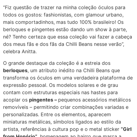
“Fiz questão de trazer na minha coleção óculos para
todos os gostos: fashionistas, com glamour urbano,
mais comportadinhos, mas tudo 100% brasileiro! Os
berloques e pingentes estão dando um show à parte,
né? Tenho certeza que essa coleção vai fazer a cabeça
dos meus fãs e dos fãs da Chilli Beans nesse verão”,
celebra Anitta.
O grande destaque da coleção é a estreia dos
berloques
, um atributo inédito na Chilli Beans que
transforma os óculos em uma verdadeira plataforma de
expressão pessoal. Os modelos solares e de grau
contam com estruturas especiais nas hastes para
acoplar os
pingentes –
pequenos acessórios metálicos
removíveis – permitindo criar combinações variadas e
personalizadas. Entre os elementos, aparecem
miniaturas metálicas, símbolos ligados ao estilo da
artista, referências à cultura pop e o metal sticker
“Girl
from Honório”
, homenagem ao bairro que marca a