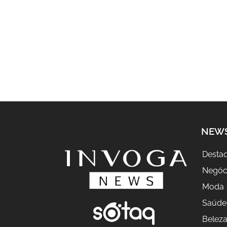
NEW
Desta
Negóc
Moda
Saúde
Belez