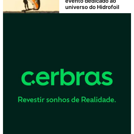
evento dedicado ao
universo do Hidrofoil