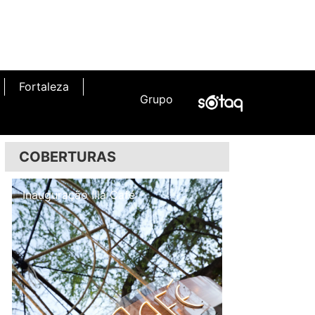
Fortaleza
Grupo
COBERTURAS
Inauguração Illa Café
Inauguração N