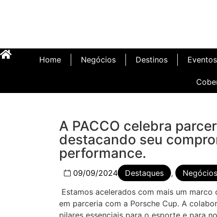
Home
Negócios
Destinos
Eventos
Cobe
A PACCO celebra parcer
Inauguração Illa C
destacando seu comprom
performance.
09/09/2024
Destaques
,
Negócio
Estamos acelerados com mais um marco da
em parceria com a Porsche Cup. A colabor
pilares essenciais para o esporte e para 