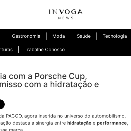
Gastronomia
Moda
Saúde
Tecnologia
rturas
Trabalhe Conosco
ia com a Porsche Cup,
afé
Inauguração Ninetto Fortaleza
isso com a hidratação e
s
 PACCO, agora inserida no universo do automobilismo,
ação destaca a sinergia entre
hidratação
e
performance
,
nossa marca.