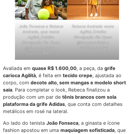
João Fonseca e Rebeca
Rebeca Andrade veste
Andrade, que veste
Agilità_Crédito
Agilità_Crédito
Divulgação Rio Open
Divulgação Rio Open
@rioopenoficial e
@rioopenoficial e
FOTOJUMP (4)
FOTOJUMP (1)
Avaliada em
quase R$ 1.600,00
, a peça, da
grife
carioca Agilità
, é feita em
tecido crepe
, ajustada ao
corpo, com
decote alto, sem mangas e modelo short
saia
. Para completar o look, Rebeca finalizou a
produção com um par de
tênis brancos com sola
plataforma da grife Adidas
, que conta com detalhes
metálicos em rosé na lateral.
Ao lado do tenista
João Fonseca
, a ginasta e ícone
fashion apostou em uma
maquiagem sofisticada
, que