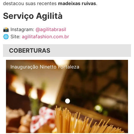
destacou suas recentes
madeixas ruivas
.
Serviço Agilità
📸 Instagram:
@agilitabrasil
🌐 Site:
agilitafashion.com.br
COBERTURAS
Inauguração Illa Café