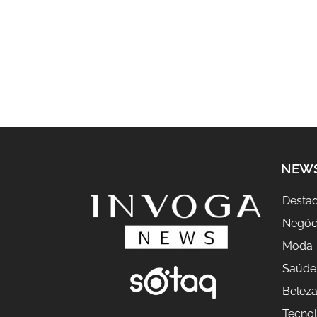
NEW
Desta
Negóc
Moda
Saúde
Belez
Tecnol