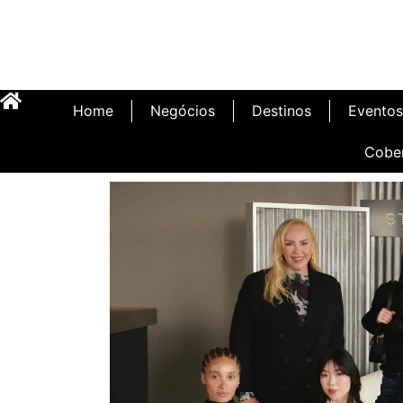
Home
Negócios
Destinos
Eventos
Cobe
Inauguração Illa C