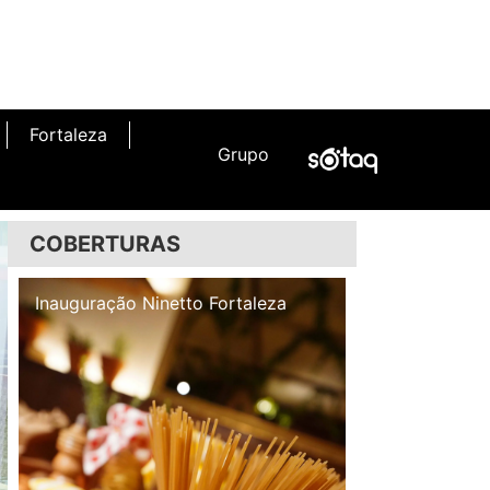
Fortaleza
Grupo
COBERTURAS
Inauguração Illa Café
Inauguração N