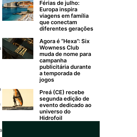
Férias de julho:
Europa inspira
viagens em família
que conectam
diferentes gerações
Agora é “Hexa”: Six
Wowness Club
u
muda de nome para
campanha
publicitária durante
a temporada de
jogos
o
Preá (CE) recebe
segunda edição de
m
evento dedicado ao
universo do
Hidrofoil
a