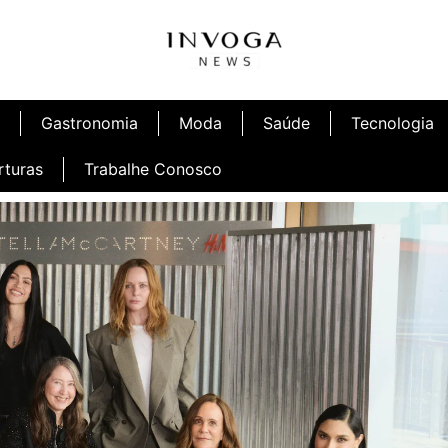
Gastronomia
Moda
Saúde
Tecnologia
rturas
Trabalhe Conosco
afé
Inauguração Ninetto Fortaleza