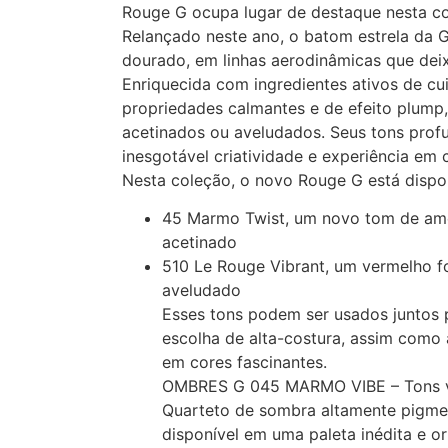
Rouge G ocupa lugar de destaque nesta c
Relançado neste ano, o batom estrela da 
dourado, em linhas aerodinâmicas que deix
Enriquecida com ingredientes ativos de cu
propriedades calmantes e de efeito plump,
acetinados ou aveludados. Seus tons prof
inesgotável criatividade e experiência em c
Nesta coleção, o novo Rouge G está dispo
45 Marmo Twist, um novo tom de ame
acetinado
510 Le Rouge Vibrant, um vermelho 
aveludado
Esses tons podem ser usados juntos 
escolha de alta-costura, assim com
em cores fascinantes.
OMBRES G 045 MARMO VIBE – Tons vi
Quarteto de sombra altamente pigme
disponível em uma paleta inédita e or