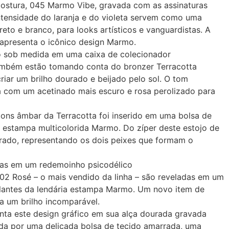
-costura, 045 Marmo Vibe, gravada com as assinaturas
ntensidade do laranja e do violeta servem como uma
reto e branco, para looks artísticos e vanguardistas. A
presenta o icônico design Marmo.
sob medida em uma caixa de colecionador
mbém estão tomando conta do bronzer Terracotta
iar um brilho dourado e beijado pelo sol. O tom
a com um acetinado mais escuro e rosa perolizado para
ns âmbar da Terracotta foi inserido em uma bolsa de
a estampa multicolorida Marmo. Do zíper deste estojo de
rado, representando os dois peixes que formam o
as em um redemoinho psicodélico
 02 Rosé – o mais vendido da linha – são reveladas em um
lantes da lendária estampa Marmo. Um novo item de
a um brilho incomparável.
ta este design gráfico em sua alça dourada gravada
da por uma delicada bolsa de tecido amarrada, uma