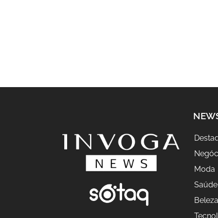
NEW
Desta
Negóc
Moda
Saúde
Belez
Tecnol