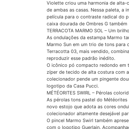
Violette criou uma harmonia de alta
de ambas as casas. Nessa paleta, a i
película para o contraste radical do p
caixa dourada de Ombres G também a
TERRACOTA MARMO SOL – Um brilho 
As ondulações da estampa Marmo ta
Marmo Sun em um trio de tons para cr
Terracotta 03, mais vendido, combin
reproduzir esse padrão inédito.
O icônico pó compacto redondo em to
zíper de tecido de alta costura com 
colecionador pende um pingente dou
logotipo da Casa Pucci.
MÉTÉORITES SWIRL – Pérolas colorid
As pérolas tons pastel do Météorites
novo estojo que adota as cores ondu
colecionador altamente desejável par
O pincel Marmo Swirl também apresen
com o logotipo Guerlain. Acompanha