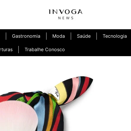
Gastronomia
Moda
Saúde
Tecnologia
rturas
Trabalhe Conosco
afé
Inauguração Ninetto Fortaleza