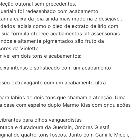
oleção outonal sem precedentes.
Guerlain foi redesenhado com acabamento
am a caixa da joia ainda mais moderna e desejável.
idados labiais como o óleo de extrato de lírio com
 sua fórmula oferece acabamentos ultrassensoriais
undos e altamente pigmentados são fruto da
ores da Violette.
nível em dois tons e acabamentos:
ixa intenso e sofisticado com um acabamento
fosco extravagante com um acabamento ultra
para lábios de dois tons que chamam a atenção. Uma
o a case com espelho duplo Marmo Kiss com ondulações
brantes para olhos vanguardistas
ntada e duradoura da Guerlain, Ombres G está
iginal de quatro tons foscos. Junto com Camille Miceli,