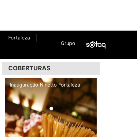
Fortaleza
Grupo
COBERTURAS
Inauguração Illa Café
Inauguração N