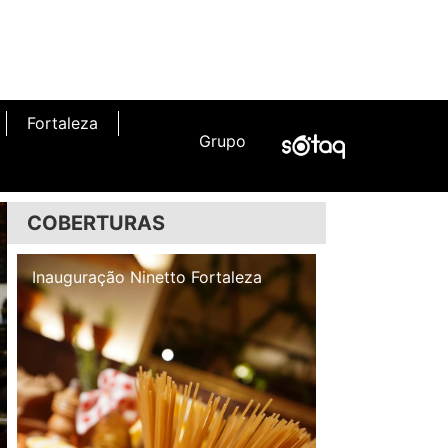
Fortaleza
Grupo
COBERTURAS
Inauguração Illa Café
Inauguração N