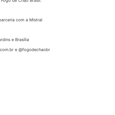
 Fogo de Chão Brasil.
arceria com a Mistral
dins e Brasília
o.com.br e @fogodechaobr