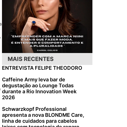
a
e
MAIS RECENTES
ENTREVISTA FELIPE THEODORO
Caffeine Army leva bar de
degustação ao Lounge Todas
e
durante a Rio Innovation Week
2026
Schwarzkopf Professional
apresenta a nova BLONDME Care,
linha de cuidados para cabelos
loiros com tecnologia de reparo