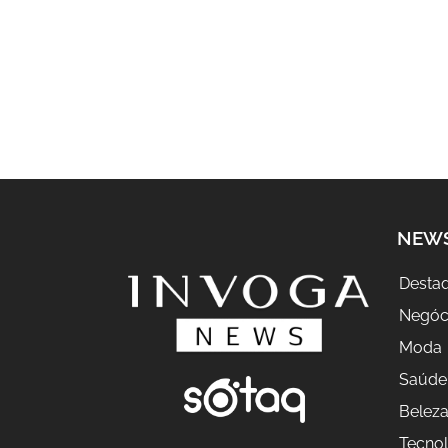
NEW
Desta
Negóc
Moda
Saúde
Belez
Tecnol