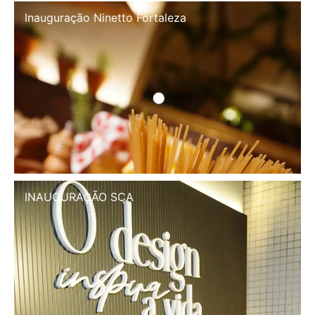
Inauguração Illa Café
INAUGURAÇÃO SCA