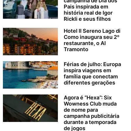
campanha de Dia dos
Pais inspirada em
história real de Igor
Rickli e seus filhos
Hotel Il Sereno Lago di
Como inaugura seu 2º
restaurante, o Al
Tramonto
Férias de julho: Europa
inspira viagens em
família que conectam
diferentes gerações
Agora é “Hexa”: Six
Wowness Club muda
de nome para
campanha publicitária
durante a temporada
de jogos