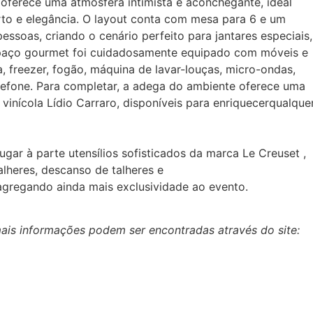
oferece uma atmosfera intimista e aconchegante, ideal
to e elegância. O layout conta com mesa para 6 e um
soas, criando o cenário perfeito para jantares especiais,
espaço gourmet foi cuidadosamente equipado com móveis e
 freezer, fogão, máquina de lavar-louças, micro-ondas,
lefone. Para completar, a adega do ambiente oferece uma
 vinícola Lídio Carraro, disponíveis para enriquecerqualque
ugar à parte utensílios sofisticados da marca Le Creuset ,
alheres, descanso de talheres e
gregando ainda mais exclusividade ao evento.
ais informações podem ser encontradas através do site: