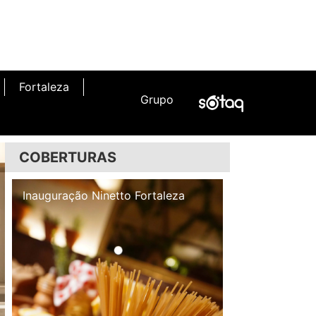
Fortaleza
Grupo
COBERTURAS
Inauguração Illa Café
Inauguração N