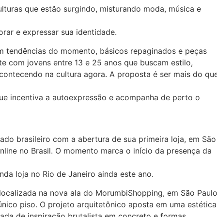
ulturas que estão surgindo, misturando moda, música e
orar e expressar sua identidade.
m tendências do momento, básicos repaginados e peças
te com jovens entre 13 e 25 anos que buscam estilo,
contecendo na cultura agora. A proposta é ser mais do qu
ue incentiva a autoexpressão e acompanha de perto o
do brasileiro com a abertura de sua primeira loja, em São
nline no Brasil. O momento marca o início da presença da
da loja no Rio de Janeiro ainda este ano.
 localizada na nova ala do MorumbiShopping, em São Paulo
nico piso. O projeto arquitetônico aposta em uma estética
da de inspiração brutalista em concreto e formas