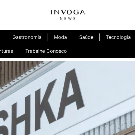
Gastronomia
Moda
Saúde
Tecnologia
rturas
Trabalhe Conosco
afé
Inauguração Ninetto Fortaleza