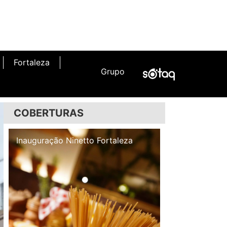
Fortaleza
Grupo
COBERTURAS
Inauguração Illa Café
Inauguração N