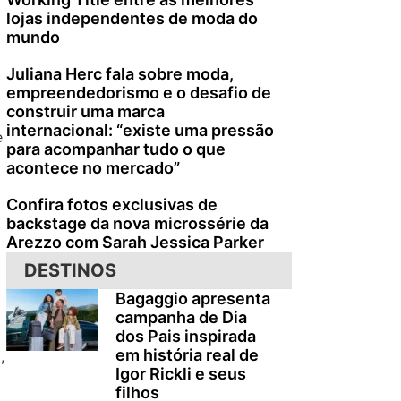
lojas independentes de moda do
mundo
Juliana Herc fala sobre moda,
empreendedorismo e o desafio de
construir uma marca
internacional: “existe uma pressão
e
para acompanhar tudo o que
acontece no mercado”
Confira fotos exclusivas de
backstage da nova microssérie da
Arezzo com Sarah Jessica Parker
DESTINOS
Bagaggio apresenta
campanha de Dia
dos Pais inspirada
em história real de
,
Igor Rickli e seus
filhos