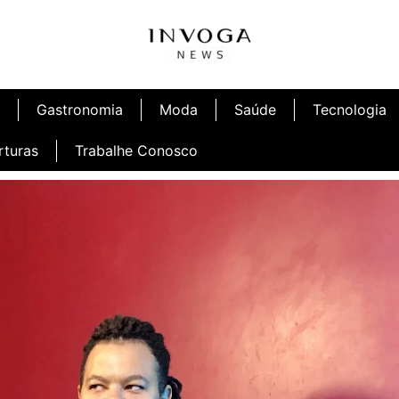
Gastronomia
Moda
Saúde
Tecnologia
rturas
Trabalhe Conosco
afé
Inauguração Ninetto Fortaleza