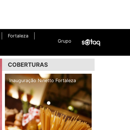
Fortaleza
Grupo
COBERTURAS
Inauguração Illa Café
Inauguração N