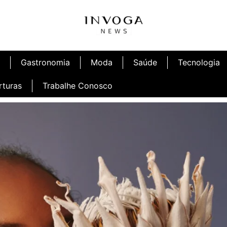
Gastronomia
Moda
Saúde
Tecnologia
rturas
Trabalhe Conosco
afé
Inauguração Ninetto Fortaleza