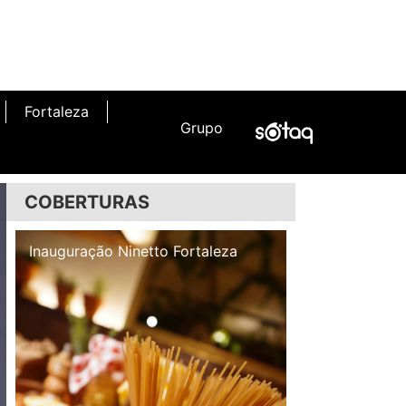
Fortaleza
Grupo
COBERTURAS
Inauguração Illa Café
Inauguração N