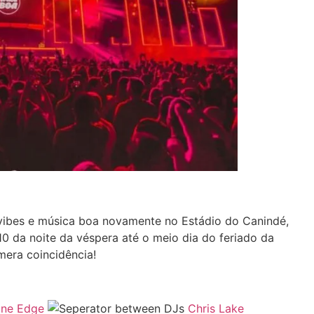
vibes e música boa novamente no Estádio do Canindé,
10 da noite da véspera até o meio dia do feriado da
mera coincidência!
ne Edge
Chris Lake