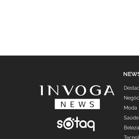
NEW
Desta
Negóc
Moda
Saúde
Belez
Tecnol