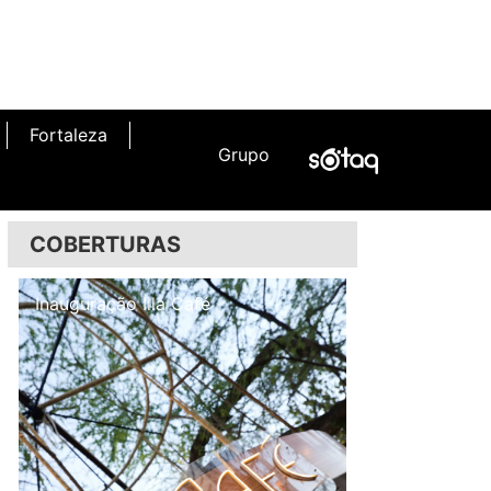
Fortaleza
Grupo
COBERTURAS
Inauguração Illa Café
Inauguração N