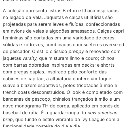
A coleção apresenta listras Breton e Ithaca inspiradas
no legado da Vela. Jaquetas e calças utilitárias são
projetadas para serem leves e fluídas, confeccionadas
em nylons de velas e algodões amassados. Calças capri
femininas são cortadas em uma variedade de cores
sólidas e xadrezes, combinadas com suéteres oversized
de pescador. O estilo clássico
preppy
é renovado com
jaquetas
varsity,
que misturam linho e couro; chinos
com barras dobradas inspiradas em decks; e shorts
com pregas duplas. Inspirado pelo conforto das
cabines de capitão, a alfaiataria confere um toque
suave a blazers esportivos, polos tricotadas à mão e
trench coats desconstruídos. O look é completado com
bandanas de pescoço, chinelos trançados à mão e um
novo monograma TH de corda, aplicado em bonés de
baseball de ráfia. É o guarda-roupa do
new american
prep
, que funde o estilo vibrante da Ivy League com a
funcionalidade costeira do dia a dia.