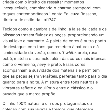
criada com o intuito de ressaltar momentos
inesquecíveis, combinando o charme atemporal com
toques contemporâneos.”, conta Edileuza Rossano,
diretora de estilo da Loft747.
Tecidos como a cambraia de linho, a laise delicada e os
plissados trazem fluidez às peças, proporcionando um
visual leve e marcante. A paleta de cores é outro ponto
de destaque, com tons que remetem à natureza e à
luminosidade do verão, como
off white
, areia, rosa
bebê, matcha e caramelo, além das cores mais intensas
como o vermelho,
navy
e preto. Essas cores
acompanham a suavidade dos materiais e permitem
que as peças sejam versáteis, perfeitas tanto para o dia
quanto para a noite. A mistura entre tons neutros e
vibrantes reflete o equilíbrio entre o clássico e o
ousado que a marca propõe.
O linho 100% natural é um dos protagonistas da
coleção com sua leveza e frescor, que oferecem