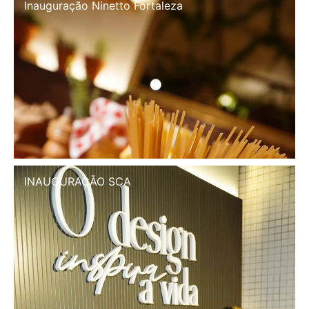
Inauguração Illa Café
INAUGURAÇÃO SCA