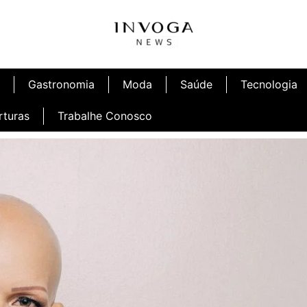
Gastronomia
Moda
Saúde
Tecnologia
rturas
Trabalhe Conosco
afé
Inauguração Ninetto Fortaleza