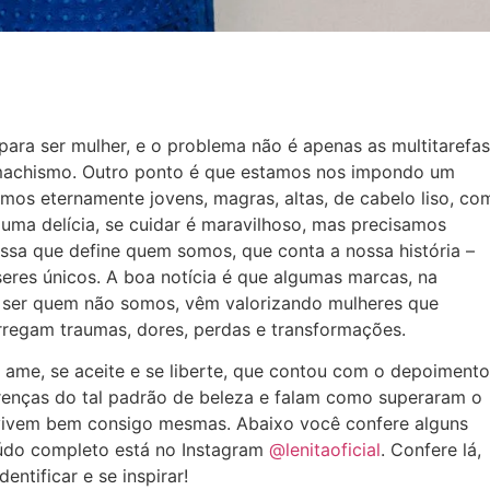
ara ser mulher, e o problema não é apenas as multitarefas
 machismo. Outro ponto é que estamos nos impondo um
mos eternamente jovens, magras, altas, de cabelo liso, co
 é uma delícia, se cuidar é maravilhoso, mas precisamos
 essa que define quem somos, que conta a nossa história –
 seres únicos. A boa notícia é que algumas marcas, na
r ser quem não somos, vêm valorizando mulheres que
rregam traumas, dores, perdas e transformações.
 ame, se aceite e se liberte, que contou com o depoimento
renças do tal padrão de beleza e falam como superaram o
e vivem bem consigo mesmas. Abaixo você confere alguns
eúdo completo está no Instagram
@lenitaoficial
. Confere lá,
entificar e se inspirar!