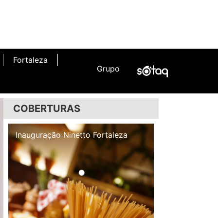
Fortaleza
Grupo
COBERTURAS
Inauguração Illa Café
Inauguração N