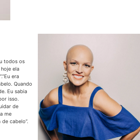
u todos os
 hoje ela
.”Eu era
abelo. Quando
de. Eu sabia
or isso.
uidar de
ca me
 de cabelo”.