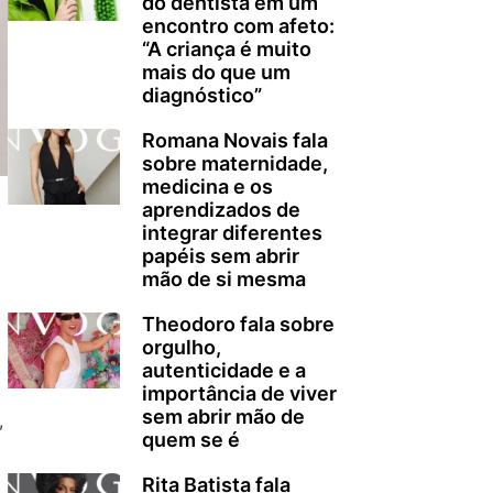
do dentista em um
encontro com afeto:
“A criança é muito
mais do que um
diagnóstico”
Romana Novais fala
sobre maternidade,
medicina e os
aprendizados de
integrar diferentes
papéis sem abrir
mão de si mesma
Theodoro fala sobre
orgulho,
autenticidade e a
importância de viver
sem abrir mão de
,
quem se é
Rita Batista fala