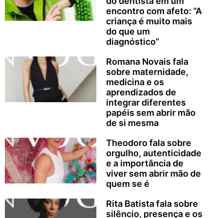
do dentista em um
encontro com afeto: “A
criança é muito mais
do que um
diagnóstico”
Romana Novais fala
sobre maternidade,
medicina e os
aprendizados de
integrar diferentes
papéis sem abrir mão
de si mesma
Theodoro fala sobre
orgulho, autenticidade
e a importância de
viver sem abrir mão de
quem se é
Rita Batista fala sobre
silêncio, presença e os