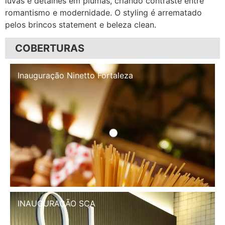
luvas e detalhes em plumas, criando contraste entre
romantismo e modernidade. O styling é arrematado
pelos brincos statement e beleza clean.
COBERTURAS
Inauguração Illa Café
INAUGURAÇÃO SCA