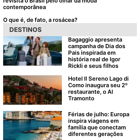
revisita o Brasil pelo olhar da moda
contemporânea
O que é, de fato, a rosácea?
DESTINOS
Bagaggio apresenta
campanha de Dia dos
Pais inspirada em
história real de Igor
Rickli e seus filhos
Hotel Il Sereno Lago di
Como inaugura seu 2º
restaurante, o Al
Tramonto
Férias de julho: Europa
inspira viagens em
família que conectam
diferentes gerações