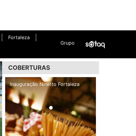
Fortaleza
Grupo
COBERTURAS
Inauguração Illa Café
Inauguração N