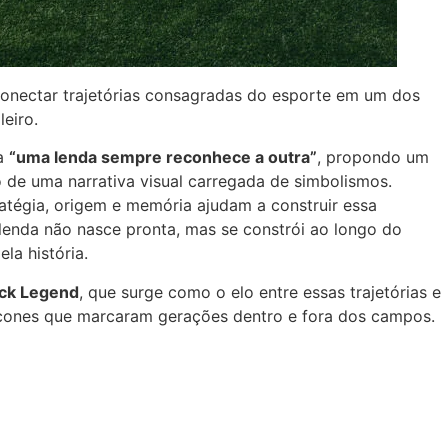
nectar trajetórias consagradas do esporte em um dos
eiro.
ha
“uma lenda sempre reconhece a outra”
, propondo um
 de uma narrativa visual carregada de simbolismos.
atégia, origem e memória ajudam a construir essa
lenda não nasce pronta, mas se constrói ao longo do
la história.
ack Legend
, que surge como o elo entre essas trajetórias e
ícones que marcaram gerações dentro e fora dos campos.