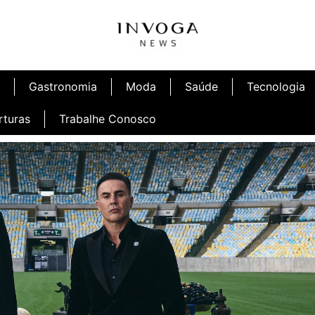
Gastronomia
Moda
Saúde
Tecnologia
rturas
Trabalhe Conosco
afé
Inauguração Ninetto Fortaleza