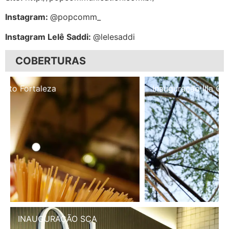
Instagram:
@popcomm_
Instagram Lelê Saddi:
@lelesaddi
COBERTURAS
Inauguração Illa Café
INAUGURAÇÃO SCA