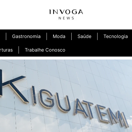
Gastronomia
Moda
Saúde
Tecnologia
rturas
Trabalhe Conosco
afé
Inauguração Ninetto Fortaleza