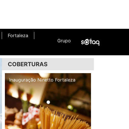
Fortaleza
Grupo
COBERTURAS
Inauguração Illa Café
Inauguração N