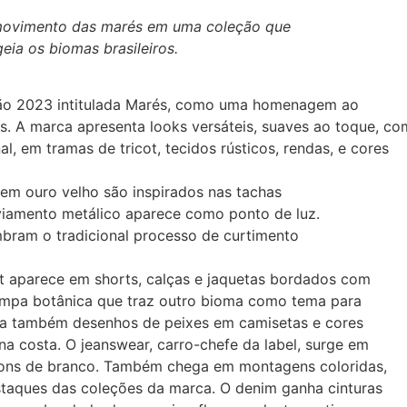
 movimento das marés em uma coleção que
ia os biomas brasileiros.
rão 2023 intitulada Marés, como uma homenagem ao
. A marca apresenta looks versáteis, suaves ao toque, co
l, em tramas de tricot, tecidos rústicos, rendas, e cores
em ouro velho são inspirados nas tachas
aviamento metálico aparece como ponto de luz.
bram o tradicional processo de curtimento
nt aparece em shorts, calças e jaquetas bordados com
tampa botânica que traz outro bioma como tema para
ta também desenhos de peixes em camisetas e cores
a costa. O jeanswear, carro-chefe da label, surge em
ons de branco. Também chega em montagens coloridas,
estaques das coleções da marca. O denim ganha cinturas