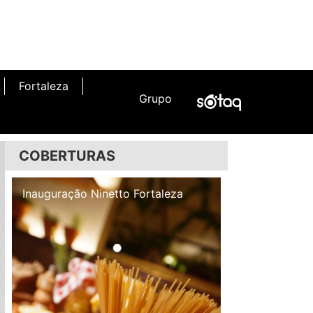
Fortaleza
Grupo
COBERTURAS
Inauguração Illa Café
Inauguração N