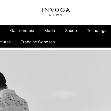
Gastronomia
Moda
Saúde
Tecnologia
rturas
Trabalhe Conosco
afé
Inauguração Ninetto Fortaleza