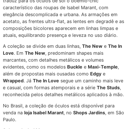
traduz para os óculos de sol o boêmio-chic
característico das roupas de Isabel Marant, com
elegância descomplicada e urbana. As armações em
acetato, as frentes ultra-flat, as lentes em degradê e as
composições bicolores aparecem em linhas limpas e
atuais, equilibrando presença e leveza no uso diário.
A coleção se divide em duas linhas,
The New
e
The In
Love
. Em
The New
, predominam shapes mais
marcantes, com detalhes metálicos e volumes
evidentes, como os modelos
Buckle
e
Maxi-Temple
,
além de propostas mais ousadas como
Edgy
e
Wrapped
. Já
The In Love
segue um caminho mais leve
e casual, com formas atemporais e a série
The Studs
,
reconhecida pelos detalhes metálicos aplicados à mão.
No Brasil, a coleção de óculos está disponível para
venda na
loja Isabel Marant
, no
Shops Jardins
, em São
Paulo.