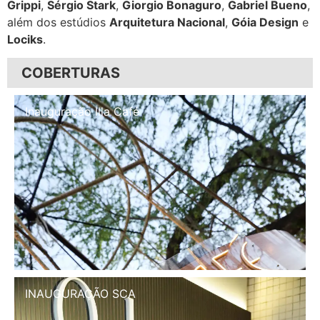
Grippi
,
Sérgio Stark
,
Giorgio Bonaguro
,
Gabriel Bueno
,
além dos estúdios
Arquitetura Nacional
,
Góia Design
e
Lociks
.
COBERTURAS
Inauguração Illa Café
INAUGURAÇÃO SCA