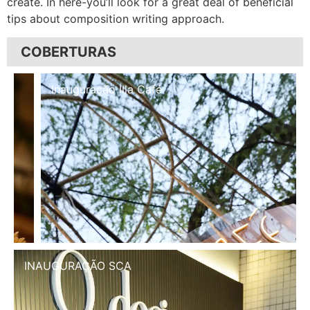
create. In here-you’ll look for a great deal of beneficial
tips about composition writing approach.
COBERTURAS
Inauguração Illa Café
INAUGURAÇÃO SCA