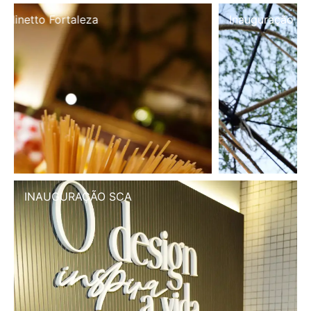
Inauguração Illa Café
INAUGURAÇÃO SCA