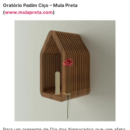
Oratório Padim Ciço – Mula Preta
(
www.mulapreta.com
)
Para um presente de Dia dos Namorados que une afeto,