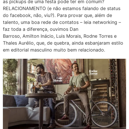
as
pickups
de uma festa pode ter
em comum?
RELACIONAMENTO (e não estamos falando de status
do
facebook
, não, viu?). Para provar que, além de
talento, uma boa rede de contatos – leia networking –
faz toda a diferença, ouvimos Dan
Barroso,
Amilton
Inácio, Luis Morais,
Rodne
Torres e
Thales Aurélio, que, de quebra, ainda esbanjaram estilo
em editorial masculino muito bem relacionado.